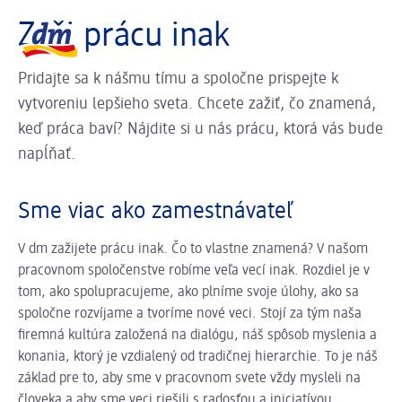
Posuvník sa načítava ...
Logo dm, späť na domovskú stránku
Zaži prácu inak
Pridajte sa k nášmu tímu a spoločne prispejte k
vytvoreniu lepšieho sveta. Chcete zažiť, čo znamená,
keď práca baví? Nájdite si u nás prácu, ktorá vás bude
napĺňať.
Sme viac ako zamestnávateľ
V dm zažijete prácu inak. Čo to vlastne znamená? V našom
pracovnom spoločenstve robíme veľa vecí inak. Rozdiel je v
tom, ako spolupracujeme, ako plníme svoje úlohy, ako sa
spoločne rozvíjame a tvoríme nové veci. Stojí za tým naša
firemná kultúra založená na dialógu, náš spôsob myslenia a
konania, ktorý je vzdialený od tradičnej hierarchie. To je náš
základ pre to, aby sme v pracovnom svete vždy mysleli na
človeka a aby sme veci riešili s radosťou a iniciatívou.